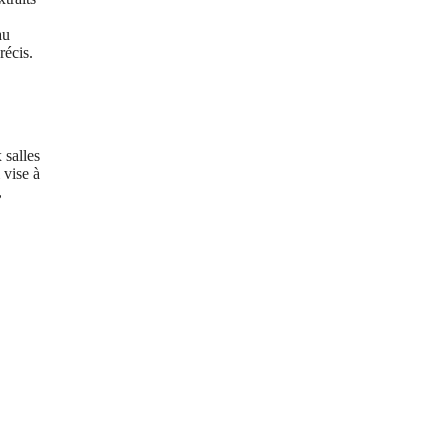
au
récis.
 salles
 vise à
,