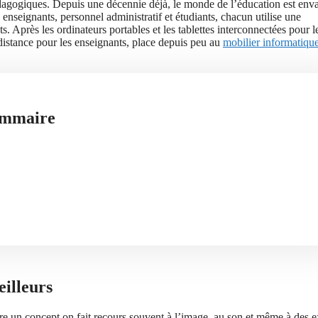
édagogiques.
Depuis une décennie déjà, le monde de l’éducation est enva
enseignants, personnel administratif et étudiants, chacun utilise une
ts. Après les ordinateurs portables et les tablettes interconnectées pour l
 à distance pour les enseignants, place depuis peu au
mobilier informatiqu
mmaire
eilleurs
e un concept on fait recours souvent à l’image, au son et même à des ex