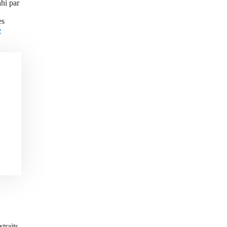
hi par
es
e
traits