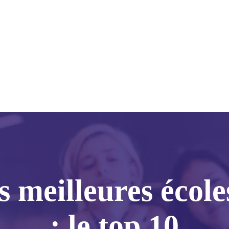
s meilleures écol
: le top 10