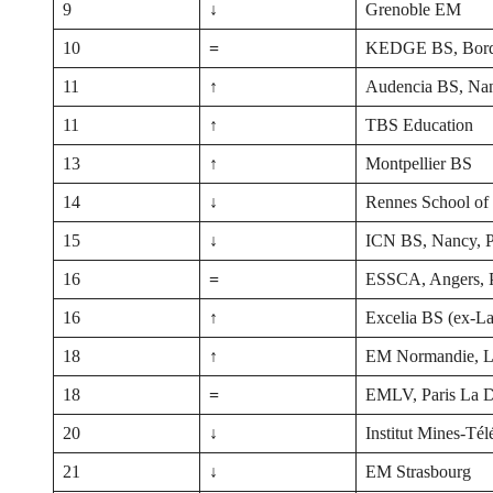
9
↓
Grenoble EM
10
=
KEDGE BS, Borde
11
↑
Audencia BS, Nan
11
↑
TBS Education
13
↑
Montpellier BS
14
↓
Rennes School of
15
↓
ICN BS, Nancy, P
16
=
ESSCA, Angers, P
16
↑
Excelia BS (ex-L
18
↑
EM Normandie, Le
18
=
EMLV, Paris La D
20
↓
Institut Mines-Té
21
↓
EM Strasbourg