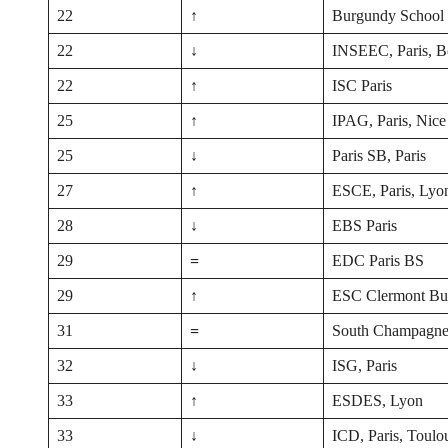
22
↑
Burgundy School 
22
↓
INSEEC, Paris, B
22
↑
ISC Paris
25
↑
IPAG, Paris, Nice
25
↓
Paris SB, Paris
27
↑
ESCE, Paris, Lyo
28
↓
EBS Paris
29
=
EDC Paris BS
29
↑
ESC Clermont Bus
31
=
South Champagne
32
↓
ISG, Paris
33
↑
ESDES, Lyon
33
↓
ICD, Paris, Toulo