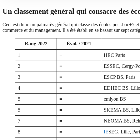
Un classement général qui consacre des écol
Ceci est donc un palmarès général qui classe des écoles post-bac+5 et 
commerce et du management. Il a été établi en se basant sur sept catégo
Rang 2022
Évol. / 2021
1
=
HEC Paris
2
=
ESSEC, Cergy-Po
3
=
ESCP BS, Paris
4
=
EDHEC BS, Lille,
5
=
emlyon BS
5
=
SKEMA BS, Lille, 
7
=
NEOMA BS, Reims
8
=
IE
SEG, Lille, Pari