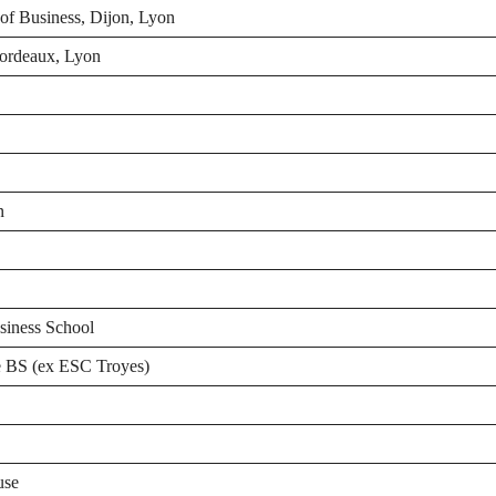
of Business, Dijon, Lyon
ordeaux, Lyon
n
iness School
 BS (ex ESC Troyes)
use