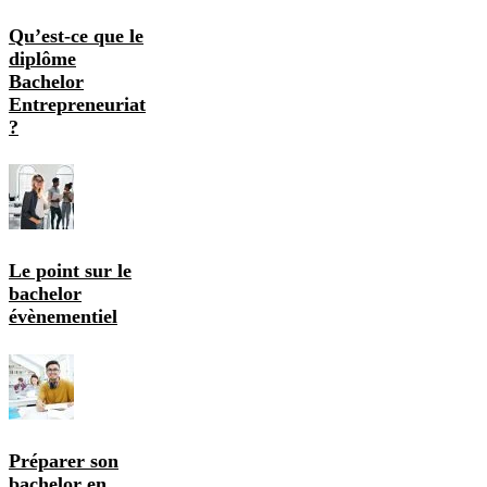
Qu’est-ce que le
diplôme
Bachelor
Entrepreneuriat
?
Le point sur le
bachelor
évènementiel
Préparer son
bachelor en