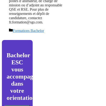
postes d’animateur, de chargé de
mission ou d’adjoint au responsable
QSE et RSE. Pour plus de
renseignements et dépôt de
candidature, contactez
fr.formation@sgs.com.
Catégories
Formations Bachelor
Bachelor
ESC
vous
accompagne
dans
votre
orientation