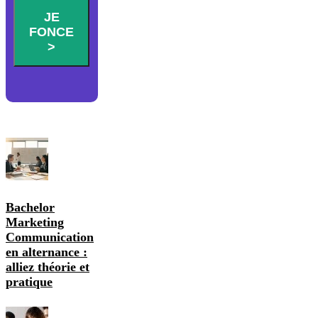
JE
FONCE
>
Bachelor
Marketing
Communication
en alternance :
alliez théorie et
pratique